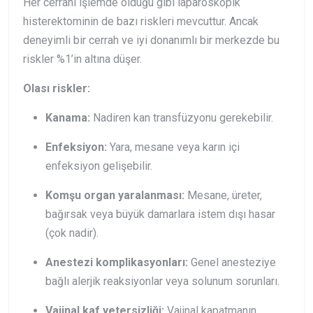
Her cerrahi işlemde olduğu gibi laparoskopik
histerektominin de bazı riskleri mevcuttur. Ancak
deneyimli bir cerrah ve iyi donanımlı bir merkezde bu
riskler %1’in altına düşer.
Olası riskler:
Kanama:
Nadiren kan transfüzyonu gerekebilir.
Enfeksiyon:
Yara, mesane veya karın içi
enfeksiyon gelişebilir.
Komşu organ yaralanması:
Mesane, üreter,
bağırsak veya büyük damarlara istem dışı hasar
(çok nadir).
Anestezi komplikasyonları:
Genel anesteziye
bağlı alerjik reaksiyonlar veya solunum sorunları.
Vajinal kaf yetersizliği:
Vajinal kapatmanın