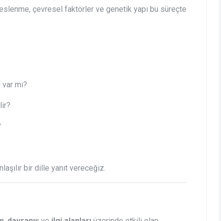
, beslenme, çevresel faktörler ve genetik yapı bu süreçte
i var mı?
lir?
?
laşılır bir dille yanıt vereceğiz.
im
,
davranış
ve
ilgi alanları
üzerinde etkili olan