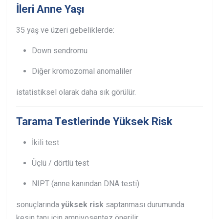
İleri Anne Yaşı
35 yaş ve üzeri gebeliklerde:
Down sendromu
Diğer kromozomal anomaliler
istatistiksel olarak daha sık görülür.
Tarama Testlerinde Yüksek Risk
İkili test
Üçlü / dörtlü test
NIPT (anne kanından DNA testi)
sonuçlarında
yüksek risk
saptanması durumunda
kesin tanı için amniyosentez önerilir.