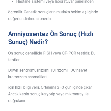
Hastane sistemi veya laboratuvar panelinden
öğrenilir. Genetik sonuçların mutlaka hekim eşliğinde
değerlendirilmesi önerilir.
Amniyosentez Ön Sonuç (Hızlı
Sonuç) Nedir?
Ön sonuç genellikle FISH veya QF-PCR testidir. Bu
testler:
Down sendromu
Trizomi 18
Trizomi 13
Cinsiyet
kromozom anomalileri
için hızlı bilgi verir. Ortalama 2–3 gün içinde çıkar.
Ancak kesin sonuç karyotip veya mikroarray ile
doğrulanır.