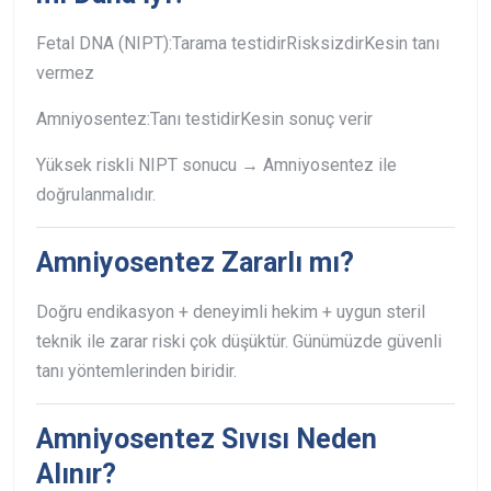
Fetal DNA (NIPT):
Tarama testidir
Risksizdir
Kesin tanı
vermez
Amniyosentez:
Tanı testidir
Kesin sonuç verir
Yüksek riskli NIPT sonucu → Amniyosentez ile
doğrulanmalıdır.
Amniyosentez Zararlı mı?
Doğru endikasyon + deneyimli hekim + uygun steril
teknik ile zarar riski çok düşüktür. Günümüzde güvenli
tanı yöntemlerinden biridir.
Amniyosentez Sıvısı Neden
Alınır?