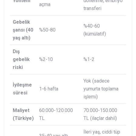
Yöntem
döllenme, embriyo
açma
transferi
Gebelik
%40-60
şansı (40
%50-80
(kümülatif)
yaş altı)
Dış
gebelik
%2-10
%1-2
riski
Yok (sadece
İyileşme
1-6 hafta
yumurta toplama
süresi
işlemi)
Maliyet
60.000-120.000
70.000-150.000
(Türkiye)
TL
TL (ilaçlar dahil)
İleri yaş, ciddi tüp
35-40 yaş altı,