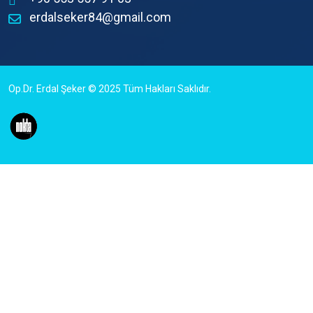
erdalseker84@gmail.com
Op.Dr. Erdal Şeker © 2025 Tüm Hakları Saklıdır.