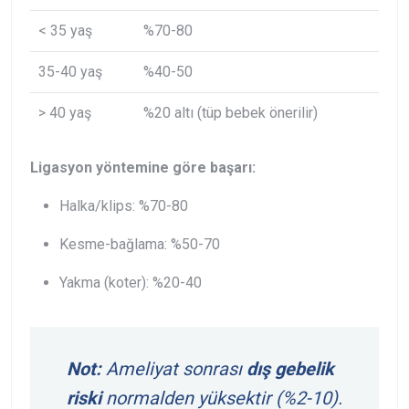
< 35 yaş
%70-80
35-40 yaş
%40-50
> 40 yaş
%20 altı (tüp bebek önerilir)
Ligasyon yöntemine göre başarı:
Halka/klips: %70-80
Kesme-bağlama: %50-70
Yakma (koter): %20-40
Not:
Ameliyat sonrası
dış gebelik
riski
normalden yüksektir (%2-10).