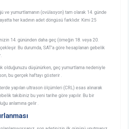
ğü ve yumurtlamanın (ovülasyon) tam olarak 14. günde
yatta her kadının adet döngüsü farklıdır. Kimi 25
nizin 14. gününden daha geç (örneğin 18. veya 20.
çekleşir. Bu durumda, SAT'a göre hesaplanan gebelik
r
.
alık olduğunuzu düşünürken, geç yumurtlama nedeniyle
ason, bu gerçek haftayı gösterir .
terde yapılan ultrason ölçümleri (CRL) esas alınarak
belik takibiniz bu yeni tarihe göre yapılır. Bu bir
uğu anlamına gelir .
tırlanması
k planlamıyorsanız, son adetinizin ilk gününü unutmanız