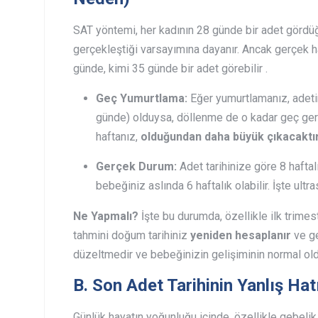
SAT yöntemi, her kadının 28 günde bir adet gördü
gerçekleştiği varsayımına dayanır. Ancak gerçek ha
günde, kimi 35 günde bir adet görebilir .
Geç Yumurtlama:
Eğer yumurtlamanız, adeti
günde) olduysa, döllenme de o kadar geç ger
haftanız,
olduğundan daha büyük çıkacaktı
Gerçek Durum:
Adet tarihinize göre 8 haft
bebeğiniz aslında 6 haftalık olabilir. İşte ultr
Ne Yapmalı?
İşte bu durumda, özellikle ilk trimes
tahmini doğum tarihiniz
yeniden hesaplanır
ve ge
düzeltmedir ve bebeğinizin gelişiminin normal old
B. Son Adet Tarihinin Yanlış Ha
Günlük hayatın yoğunluğu içinde, özellikle gebeli