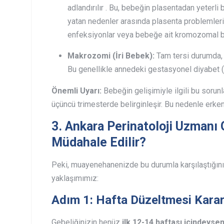
adlandırılır . Bu, bebeğin plasentadan yeterli 
yatan nedenler arasında plasenta problemleri,
enfeksiyonlar veya bebeğe ait kromozomal bazı 
Makrozomi (İri Bebek):
Tam tersi durumda, b
Bu genellikle annedeki gestasyonel diyabet (geb
Önemli Uyarı:
Bebeğin gelişimiyle ilgili bu sorunl
üçüncü trimesterde belirginleşir. Bu nedenle erk
3. Ankara Perinatoloji Uzmanı
Müdahale Edilir?
Peki, muayenehanenizde bu durumla karşılaştığınız
yaklaşımımız:
Adım 1: Hafta Düzeltmesi Kararı 
Gebeliğinizin henüz
ilk 12-14 haftası içindeysen