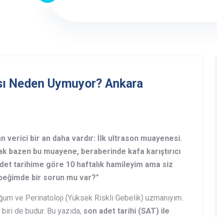
ası Neden Uymuyor? Ankara
n verici bir an daha vardır: İlk ultrason muayenesi.
cak bazen bu muayene, beraberinde kafa karıştırıcı
adet tarihime göre 10 haftalık hamileyim ama siz
ebeğimde bir sorun mu var?"
um ve Perinatoloji (Yüksek Riskli Gebelik) uzmanıyım.
ri de budur. Bu yazıda,
son adet tarihi (SAT) ile