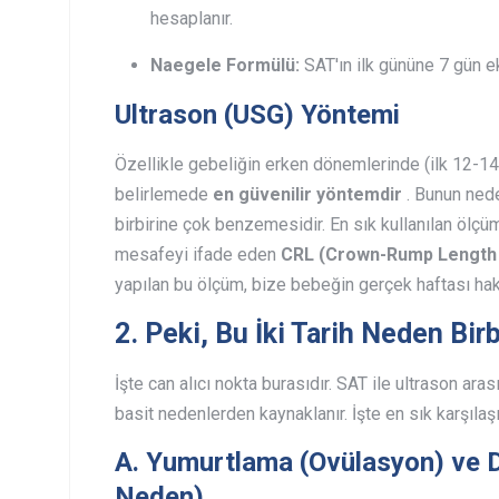
hesaplanır.
Naegele Formülü:
SAT'ın ilk gününe 7 gün ekle
Ultrason (USG) Yöntemi
Özellikle gebeliğin erken dönemlerinde (ilk 12-14 
belirlemede
en güvenilir yöntemdir
. Bunun nede
birbirine çok benzemesidir. En sık kullanılan ölç
mesafeyi ifade eden
CRL (Crown-Rump Length 
yapılan bu ölçüm, bize bebeğin gerçek haftası hakk
2. Peki, Bu İki Tarih Neden Bir
İşte can alıcı nokta burasıdır. SAT ile ultrason ar
basit nedenlerden kaynaklanır. İşte en sık karşılaş
A. Yumurtlama (Ovülasyon) ve Dö
Neden)