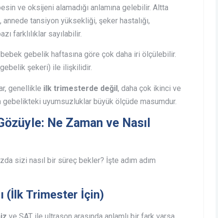
besin ve oksijeni alamadığı anlamına gelebilir. Altta
 annede tansiyon yüksekliği, şeker hastalığı,
farklılıklar sayılabilir.
ebek gebelik haftasına göre çok daha iri ölçülebilir.
elik şekeri) ile ilişkilidir.
ar, genellikle
ilk trimesterde değil
, daha çok ikinci ve
en gebelikteki uyumsuzluklar büyük ölçüde masumdur.
 Gözüyle: Ne Zaman ve Nasıl
da sizi nasıl bir süreç bekler? İşte adım adım
(İlk Trimester İçin)
iz
ve SAT ile ultrason arasında anlamlı bir fark varsa,