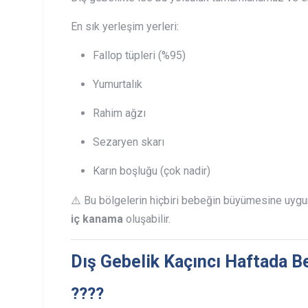
En sık yerleşim yerleri:
Fallop tüpleri (%95)
Yumurtalık
Rahim ağzı
Sezaryen skarı
Karın boşluğu (çok nadir)
⚠️ Bu bölgelerin hiçbiri bebeğin büyümesine uygun
iç kanama
oluşabilir.
Dış Gebelik Kaçıncı Haftada Be
????