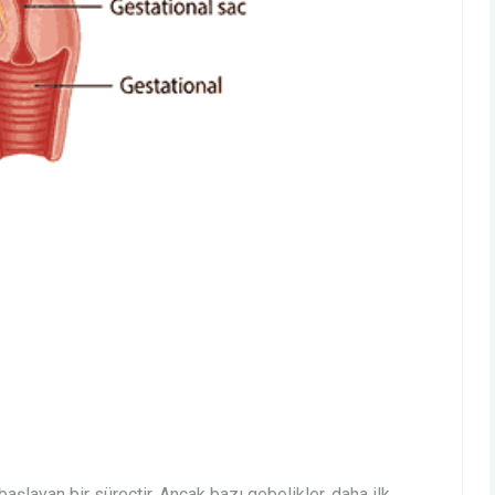
şlayan bir süreçtir. Ancak bazı gebelikler, daha ilk