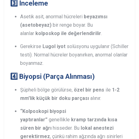
3️⃣ İnceleme
Asetik asit, anormal hücreleri
beyazımsı
(asetobeyaz)
bir renge boyar. Bu
alanlar
kolposkop ile değerlendirilir
.
Gerekirse
Lugol iyot
solüsyonu uygulanır (Schiller
testi). Normal hücreler boyanırken, anormal olanlar
boyanmaz.
4️⃣ Biyopsi (Parça Alınması)
Şüpheli bölge görülürse,
özel bir pens
ile
1-2
mm’lik küçük bir doku parçası
alınır.
“Kolposkopi biyopsi
yaptıranlar”
genellikle
kramp tarzında kısa
süren bir ağrı
hisseder. Bu
lokal anestezi
gerektirmez
, çünkü rahim ağzında ağrı sinirleri