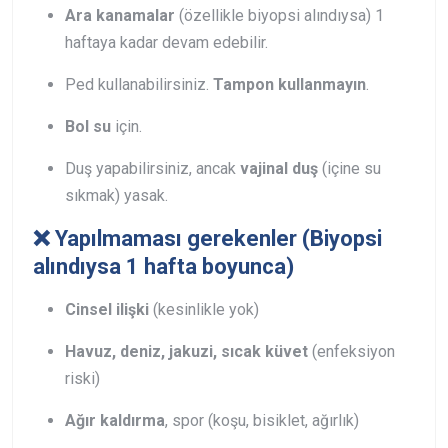
Ara kanamalar
(özellikle biyopsi alındıysa) 1
haftaya kadar devam edebilir.
Ped kullanabilirsiniz.
Tampon kullanmayın
.
Bol su
için.
Duş yapabilirsiniz, ancak
vajinal duş
(içine su
sıkmak) yasak.
❌ Yapılmaması gerekenler (Biyopsi
alındıysa 1 hafta boyunca)
Cinsel ilişki
(kesinlikle yok)
Havuz, deniz, jakuzi, sıcak küvet
(enfeksiyon
riski)
Ağır kaldırma
, spor (koşu, bisiklet, ağırlık)