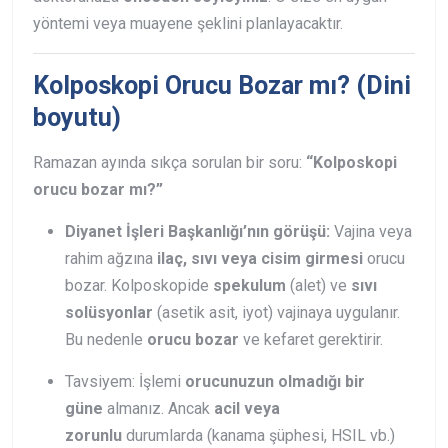
yöntemi veya muayene şeklini planlayacaktır.
Kolposkopi Orucu Bozar mı? (Dini
boyutu)
Ramazan ayında sıkça sorulan bir soru:
“Kolposkopi
orucu bozar mı?”
Diyanet İşleri Başkanlığı’nın görüşü:
Vajina veya
rahim ağzına
ilaç, sıvı veya cisim girmesi
orucu
bozar. Kolposkopide
spekulum
(alet) ve
sıvı
solüsyonlar
(asetik asit, iyot) vajinaya uygulanır.
Bu nedenle
orucu bozar
ve kefaret gerektirir.
Tavsiyem: İşlemi
orucunuzun olmadığı bir
güne
almanız. Ancak
acil veya
zorunlu
durumlarda (kanama şüphesi, HSIL vb.)