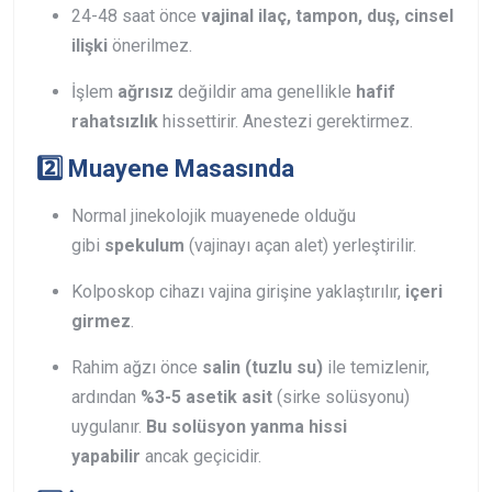
24-48 saat önce
vajinal ilaç, tampon, duş, cinsel
ilişki
önerilmez.
İşlem
ağrısız
değildir ama genellikle
hafif
rahatsızlık
hissettirir. Anestezi gerektirmez.
2️⃣ Muayene Masasında
Normal jinekolojik muayenede olduğu
gibi
spekulum
(vajinayı açan alet) yerleştirilir.
Kolposkop cihazı vajina girişine yaklaştırılır,
içeri
girmez
.
Rahim ağzı önce
salin (tuzlu su)
ile temizlenir,
ardından
%3-5 asetik asit
(sirke solüsyonu)
uygulanır.
Bu solüsyon yanma hissi
yapabilir
ancak geçicidir.