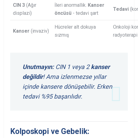
CIN 3
(Ağır
İleri anormallik.
Kanser
Tedavi
(kon
displazi)
öncüsü
- tedavi şart
Hücreler alt dokuya
Onkoloji ko
Kanser
(invaziv)
sızmış
radyoterapi
Unutmayın:
CIN 1 veya 2
kanser
değildir
! Ama izlenmezse yıllar
içinde kansere dönüşebilir. Erken
tedavi %95 başarılıdır.
Kolposkopi ve Gebelik: