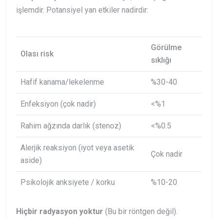
işlemdir. Potansiyel yan etkiler nadirdir:
Görülme
Olası risk
sıklığı
Hafif kanama/lekelenme
%30-40
Enfeksiyon (çok nadir)
<%1
Rahim ağzında darlık (stenoz)
<%0.5
Alerjik reaksiyon (iyot veya asetik
Çok nadir
aside)
Psikolojik anksiyete / korku
%10-20
Hiçbir radyasyon yoktur
(Bu bir röntgen değil).