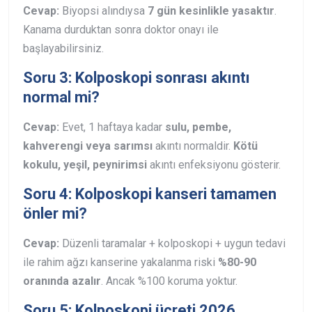
Cevap:
Biyopsi alındıysa
7 gün kesinlikle yasaktır
.
Kanama durduktan sonra doktor onayı ile
başlayabilirsiniz.
Soru 3: Kolposkopi sonrası akıntı
normal mi?
Cevap:
Evet, 1 haftaya kadar
sulu, pembe,
kahverengi veya sarımsı
akıntı normaldir.
Kötü
kokulu, yeşil, peynirimsi
akıntı enfeksiyonu gösterir.
Soru 4: Kolposkopi kanseri tamamen
önler mi?
Cevap:
Düzenli taramalar + kolposkopi + uygun tedavi
ile rahim ağzı kanserine yakalanma riski
%80-90
oranında azalır
. Ancak %100 koruma yoktur.
Soru 5: Kolposkopi ücreti 2026