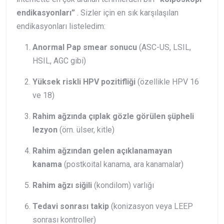
endikasyonları”
. Sizler için en sık karşılaşılan
endikasyonları listeledim:
Anormal Pap smear sonucu
(ASC-US, LSIL,
HSIL, AGC gibi)
Yüksek riskli HPV pozitifliği
(özellikle HPV 16
ve 18)
Rahim ağzında çıplak gözle görülen şüpheli
lezyon
(örn. ülser, kitle)
Rahim ağzından gelen açıklanamayan
kanama
(postkoital kanama, ara kanamalar)
Rahim ağzı siğili
(kondilom) varlığı
Tedavi sonrası takip
(konizasyon veya LEEP
sonrası kontroller)