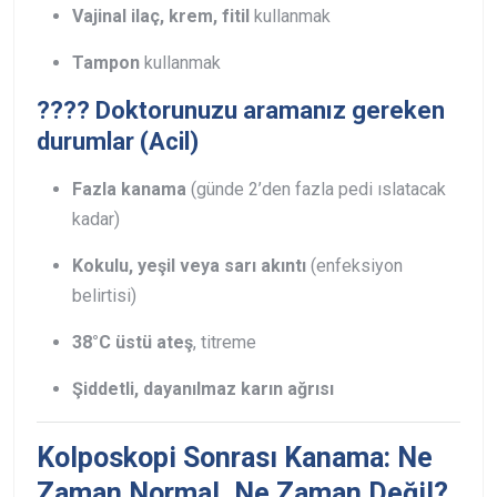
Vajinal ilaç, krem, fitil
kullanmak
Tampon
kullanmak
???? Doktorunuzu aramanız gereken
durumlar (Acil)
Fazla kanama
(günde 2’den fazla pedi ıslatacak
kadar)
Kokulu, yeşil veya sarı akıntı
(enfeksiyon
belirtisi)
38°C üstü ateş
, titreme
Şiddetli, dayanılmaz karın ağrısı
Kolposkopi Sonrası Kanama: Ne
Zaman Normal, Ne Zaman Değil?