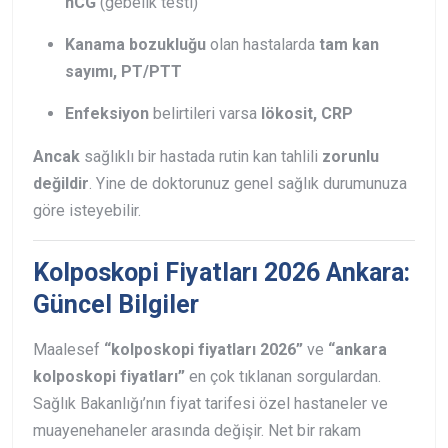
hCG
(gebelik testi)
Kanama bozukluğu
olan hastalarda
tam kan
sayımı, PT/PTT
Enfeksiyon
belirtileri varsa
lökosit, CRP
Ancak
sağlıklı bir hastada rutin kan tahlili
zorunlu
değildir
. Yine de doktorunuz genel sağlık durumunuza
göre isteyebilir.
Kolposkopi Fiyatları 2026 Ankara:
Güncel Bilgiler
Maalesef
“kolposkopi fiyatları 2026”
ve
“ankara
kolposkopi fiyatları”
en çok tıklanan sorgulardan.
Sağlık Bakanlığı’nın fiyat tarifesi özel hastaneler ve
muayenehaneler arasında değişir. Net bir rakam