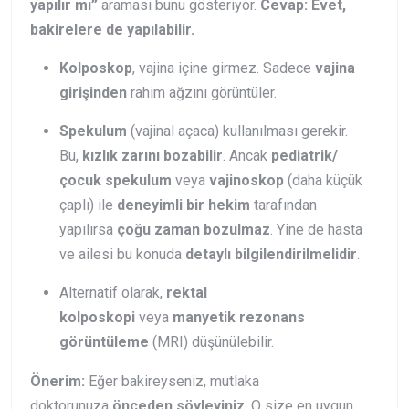
yapılır mı”
araması bunu gösteriyor.
Cevap: Evet,
bakirelere de yapılabilir.
Kolposkop
, vajina içine girmez. Sadece
vajina
girişinden
rahim ağzını görüntüler.
Spekulum
(vajinal açaca) kullanılması gerekir.
Bu,
kızlık zarını bozabilir
. Ancak
pediatrik/
çocuk spekulum
veya
vajinoskop
(daha küçük
çaplı) ile
deneyimli bir hekim
tarafından
yapılırsa
çoğu zaman bozulmaz
. Yine de hasta
ve ailesi bu konuda
detaylı bilgilendirilmelidir
.
Alternatif olarak,
rektal
kolposkopi
veya
manyetik rezonans
görüntüleme
(MRI) düşünülebilir.
Önerim:
Eğer bakireyseniz, mutlaka
doktorunuza
önceden söyleyiniz
. O size en uygun