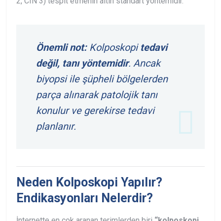
2, CIN 3) tespit etmenin altın standart yöntemidir.
Önemli not:
Kolposkopi
tedavi
değil, tanı yöntemidir
. Ancak
biyopsi ile şüpheli bölgelerden
parça alınarak patolojik tanı
konulur ve gerekirse tedavi
planlanır.
Neden Kolposkopi Yapılır?
Endikasyonları Nelerdir?
İnternette en çok aranan terimlerden biri
“kolposkopi