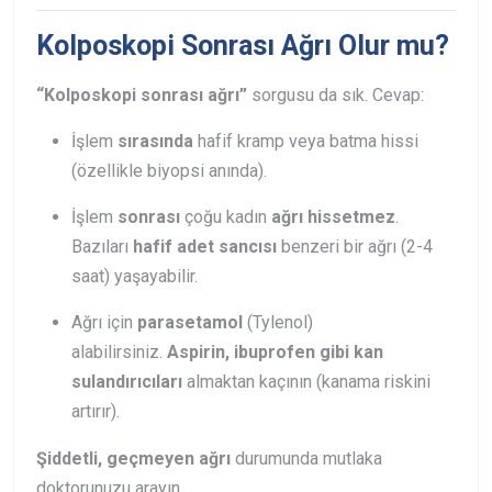
Kolposkopi Sonrası Ağrı Olur mu?
“Kolposkopi sonrası ağrı”
sorgusu da sık. Cevap:
İşlem
sırasında
hafif kramp veya batma hissi
(özellikle biyopsi anında).
İşlem
sonrası
çoğu kadın
ağrı hissetmez
.
Bazıları
hafif adet sancısı
benzeri bir ağrı (2-4
saat) yaşayabilir.
Ağrı için
parasetamol
(Tylenol)
alabilirsiniz.
Aspirin, ibuprofen gibi kan
sulandırıcıları
almaktan kaçının (kanama riskini
artırır).
Şiddetli, geçmeyen ağrı
durumunda mutlaka
doktorunuzu arayın.