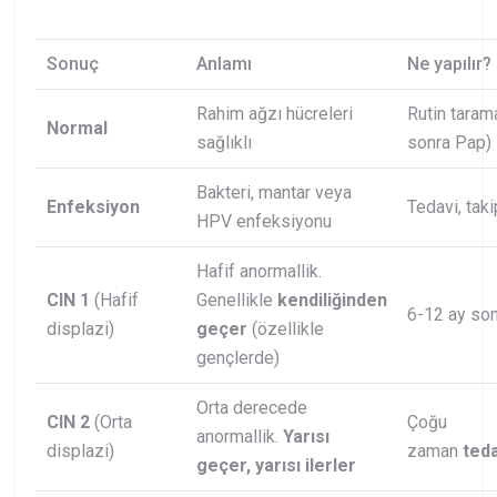
Sonuç
Anlamı
Ne yapılır?
Rahim ağzı hücreleri
Rutin taram
Normal
sağlıklı
sonra Pap)
Bakteri, mantar veya
Enfeksiyon
Tedavi, taki
HPV enfeksiyonu
Hafif anormallik.
CIN 1
(Hafif
Genellikle
kendiliğinden
6-12 ay son
displazi)
geçer
(özellikle
gençlerde)
Orta derecede
CIN 2
(Orta
Çoğu
anormallik.
Yarısı
displazi)
zaman
ted
geçer, yarısı ilerler