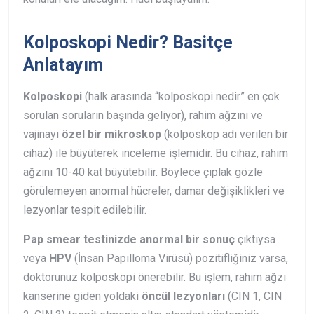
Kolposkopi Nedir? Basitçe
Anlatayım
Kolposkopi
(halk arasında “kolposkopi nedir” en çok
sorulan soruların başında geliyor), rahim ağzını ve
vajinayı
özel bir mikroskop
(kolposkop adı verilen bir
cihaz) ile büyüterek inceleme işlemidir. Bu cihaz, rahim
ağzını 10-40 kat büyütebilir. Böylece çıplak gözle
görülemeyen anormal hücreler, damar değişiklikleri ve
lezyonlar tespit edilebilir.
Pap smear testinizde anormal bir sonuç
çıktıysa
veya
HPV
(İnsan Papilloma Virüsü) pozitifliğiniz varsa,
doktorunuz kolposkopi önerebilir. Bu işlem, rahim ağzı
kanserine giden yoldaki
öncül lezyonları
(CIN 1, CIN