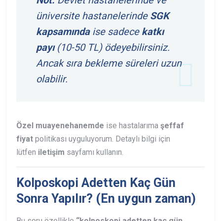
Not:
Devlet hastanelerinde ve
üniversite hastanelerinde
SGK
kapsamında
ise sadece
katkı
payı
(10-50 TL) ödeyebilirsiniz.
Ancak sıra bekleme süreleri uzun
olabilir.
Özel muayenehanemde
ise hastalarıma
şeffaf
fiyat
politikası uyguluyorum. Detaylı bilgi için
lütfen
iletişim
sayfamı kullanın.
Kolposkopi Adetten Kaç Gün
Sonra Yapılır? (En uygun zaman)
Bu soru özellikle
“kolposkopi adetten kaç gün