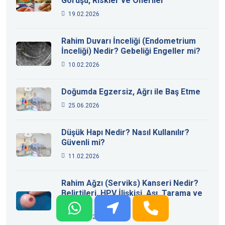
Görüşü, Riskler ve Öneriler
19.02.2026
Rahim Duvarı İnceliği (Endometrium
İnceliği) Nedir? Gebeliği Engeller mi?
10.02.2026
Doğumda Egzersiz, Ağrı ile Baş Etme
25.06.2026
Düşük Hapı Nedir? Nasıl Kullanılır?
Güvenli mi?
11.02.2026
Rahim Ağzı (Serviks) Kanseri Nedir?
Belirtileri, HPV İlişkisi, Aşı, Tarama ve
Tedavi
13.02.2026