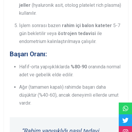
jeller
(hyaluronik asit, otolog platelet rich plasma)
kullanılır.
İşlem sonrası bazen
rahim içi balon kateter
5-7
gün bekletilir veya
östrojen tedavisi
ile
endometrium kalınlaştırılmaya çalışılır.
Başarı Oranı:
Hafif-orta yapışıklıklarda
%80-90
oranında normal
adet ve gebelik elde edilir.
Ağır (tamamen kapalı) rahimde başarı daha
düşüktür (%40-60), ancak deneyimli ellerde umut
vardır.
“Rahim yapışıklığı nasıl tedavi