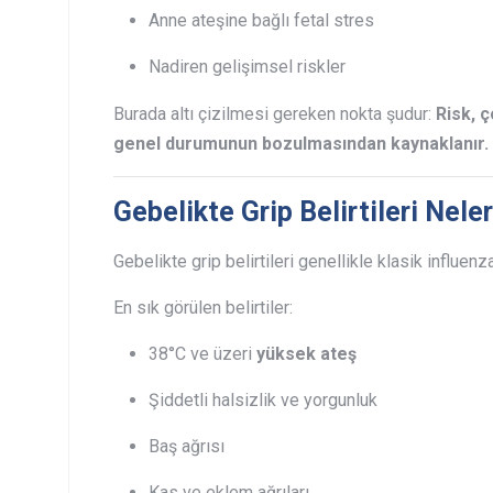
Anne ateşine bağlı fetal stres
Nadiren gelişimsel riskler
Burada altı çizilmesi gereken nokta şudur:
Risk, 
genel durumunun bozulmasından kaynaklanır.
Gebelikte Grip Belirtileri Neler
Gebelikte grip belirtileri genellikle klasik influenza
En sık görülen belirtiler:
38°C ve üzeri
yüksek ateş
Şiddetli halsizlik ve yorgunluk
Baş ağrısı
Kas ve eklem ağrıları