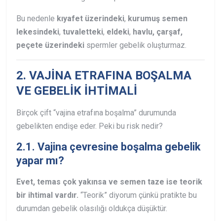
Bu nedenle
kıyafet üzerindeki
,
kurumuş semen
lekesindeki
,
tuvaletteki
,
eldeki
,
havlu, çarşaf,
peçete üzerindeki
spermler gebelik oluşturmaz.
2. VAJİNA ETRAFINA BOŞALMA
VE GEBELİK İHTİMALİ
Birçok çift “vajina etrafına boşalma” durumunda
gebelikten endişe eder. Peki bu risk nedir?
2.1. Vajina çevresine boşalma gebelik
yapar mı?
Evet, temas çok yakınsa ve semen taze ise teorik
bir ihtimal vardır.
“Teorik” diyorum çünkü pratikte bu
durumdan gebelik olasılığı oldukça düşüktür.