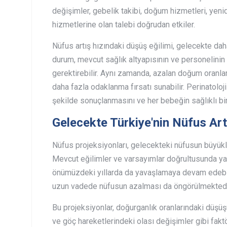
değişimler, gebelik takibi, doğum hizmetleri, yen
hizmetlerine olan talebi doğrudan etkiler.
Nüfus artış hızındaki düşüş eğilimi, gelecekte da
durum, mevcut sağlık altyapısının ve personelinin 
gerektirebilir. Aynı zamanda, azalan doğum oranlar
daha fazla odaklanma fırsatı sunabilir. Perinatoloj
şekilde sonuçlanmasını ve her bebeğin sağlıklı bi
Gelecekte Türkiye'nin Nüfus Art
Nüfus projeksiyonları, gelecekteki nüfusun büyük
Mevcut eğilimler ve varsayımlar doğrultusunda yapı
önümüzdeki yıllarda da yavaşlamaya devam edebil
uzun vadede nüfusun azalması da öngörülmektedi
Bu projeksiyonlar, doğurganlık oranlarındaki düş
ve göç hareketlerindeki olası değişimler gibi fak