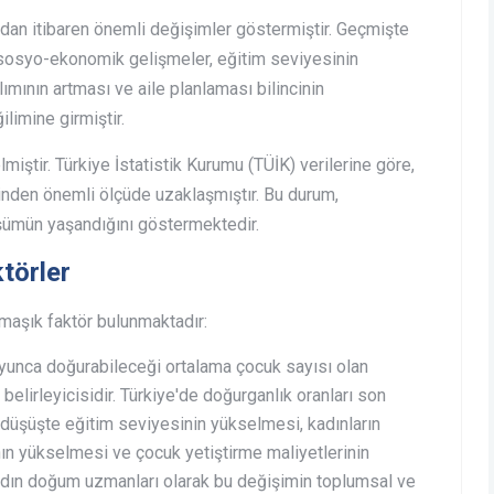
rından itibaren önemli değişimler göstermiştir. Geçmişte
sosyo-ekonomik gelişmeler, eğitim seviyesinin
lımının artması ve aile planlaması bilincinin
ilimine girmiştir.
miştir. Türkiye İstatistik Kurumu (TÜİK) verilerine göre,
rinden önemli ölçüde uzaklaşmıştır. Bu durum,
şümün yaşandığını göstermektedir.
törler
rmaşık faktör bulunmaktadır:
yunca doğurabileceği ortalama çocuk sayısı olan
 belirleyicisidir. Türkiye'de doğurganlık oranları son
u düşüşte eğitim seviyesinin yükselmesi, kadınların
nın yükselmesi ve çocuk yetiştirme maliyetlerinin
 kadın doğum uzmanları olarak bu değişimin toplumsal ve