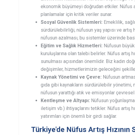
ekonomik büyümeyi doğrudan etkiler. Nüfus ar
planlamalar için kritik veriler sunar.
Sosyal Güvenlik Sistemleri:
Emeklilik, sağl
sürdürülebilirliği, nüfusun yaş yapısı ve artış 
nüfusun azalması, bu sistemler üzerinde baskı
Eğitim ve Sağlık Hizmetleri:
Nüfusun büyüklü
kuruluşlarına olan talebi belirler. Nüfus artış
sunulması açısından önemlidir. Biz kadın doğ
değişimler, hizmetlerimizin geleceğini şekille
Kaynak Yönetimi ve Çevre:
Nüfusun artması,
gıda gibi kaynakların sürdürülebilir yönetimi, nü
nüfusun yarattığı atık ve emisyonlar çevresel 
Kentleşme ve Altyapı:
Nüfusun yoğunlaşması, 
iletişim vb.) ihtiyaçlarını tetikler. Nüfus artı
yatırımları için önemli bir girdi sağlar.
Türkiye'de Nüfus Artış Hızının