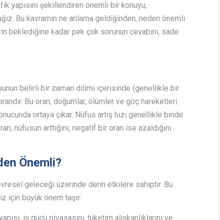
ik yapısını şekillendiren önemli bir konuyu,
ağız. Bu kavramın ne anlama geldiğinden, neden önemli
in beklediğine kadar pek çok sorunun cevabını, sade
sunun belirli bir zaman dilimi içerisinde (genellikle bir
 orandır. Bu oran, doğumlar, ölümler ve göç hareketleri
onucunda ortaya çıkar. Nüfus artış hızı genellikle binde
ran, nüfusun arttığını, negatif bir oran ise azaldığını
eden Önemli?
vresel geleceği üzerinde derin etkilere sahiptir. Bu
z için büyük önem taşır:
ısı, iş gücü piyasasını, tüketim alışkanlıklarını ve