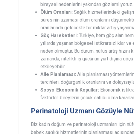
bireysel nedenlerini yakından gözlemliyoruz.
Ölüm Oranları:
Sağlık hizmetlerindeki geliş
süresinin uzaması ölüm oranlarını düşürmekted
oranlarında gelecekte bir miktar artış yaşanma
Göç Hareketleri:
Türkiye, hem göç alan hem 
yıllarda yaşanan bölgesel istikrarsızlıklar ve
neden olmuştur. Bu durum, nüfus artış hızını kı
zamanda, nitelikli iş gücünün yurt dışına göçü 
etkileyebilir.
Aile Planlaması:
Aile planlaması yöntemlerini
tercihleri, doğurganlık oranlarını ve dolayısıyl
Sosyo-Ekonomik Koşullar:
Ekonomik istikrar
faktörler, bireylerin çocuk sahibi olma kararlar
Perinatoloji Uzmanı Gözüyle Nüf
Biz kadın doğum ve perinatoloji uzmanları için nüfus
bebek sağlığı hizmetlerinin planlanması açısından