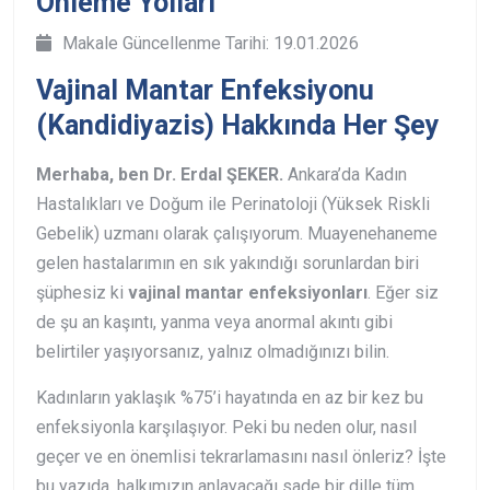
Önleme Yolları
Makale Güncellenme Tarihi: 19.01.2026
Vajinal Mantar Enfeksiyonu
(Kandidiyazis)
Hakkında Her Şey
Merhaba, ben Dr. Erdal ŞEKER.
Ankara’da Kadın
Hastalıkları ve Doğum ile Perinatoloji (Yüksek Riskli
Gebelik) uzmanı olarak çalışıyorum. Muayenehaneme
gelen hastalarımın en sık yakındığı sorunlardan biri
şüphesiz ki
vajinal mantar enfeksiyonları
. Eğer siz
de şu an kaşıntı, yanma veya anormal akıntı gibi
belirtiler yaşıyorsanız, yalnız olmadığınızı bilin.
Kadınların yaklaşık %75’i hayatında en az bir kez bu
enfeksiyonla karşılaşıyor. Peki bu neden olur, nasıl
geçer ve en önemlisi tekrarlamasını nasıl önleriz? İşte
bu yazıda, halkımızın anlayacağı sade bir dille tüm