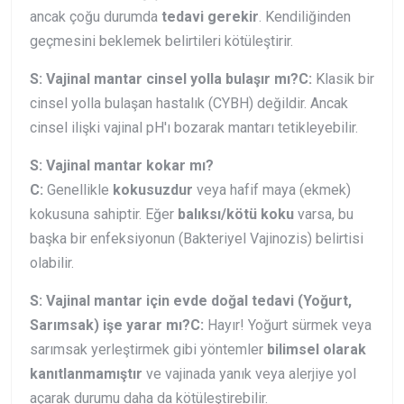
ancak çoğu durumda
tedavi gerekir
. Kendiliğinden
geçmesini beklemek belirtileri kötüleştirir.
S: Vajinal mantar cinsel yolla bulaşır mı?
C:
Klasik bir
cinsel yolla bulaşan hastalık (CYBH) değildir. Ancak
cinsel ilişki vajinal pH'ı bozarak mantarı tetikleyebilir.
S: Vajinal mantar kokar mı?
C:
Genellikle
kokusuzdur
veya hafif maya (ekmek)
kokusuna sahiptir. Eğer
balıksı/kötü koku
varsa, bu
başka bir enfeksiyonun (Bakteriyel Vajinozis) belirtisi
olabilir.
S: Vajinal mantar için evde doğal tedavi (Yoğurt,
Sarımsak) işe yarar mı?
C:
Hayır! Yoğurt sürmek veya
sarımsak yerleştirmek gibi yöntemler
bilimsel olarak
kanıtlanmamıştır
ve vajinada yanık veya alerjiye yol
açarak durumu daha da kötüleştirebilir.