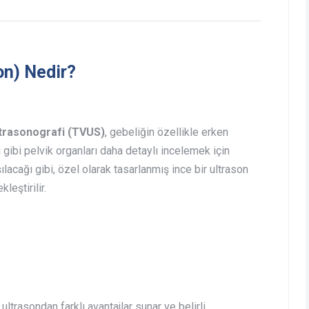
on) Nedir?
ltrasonografi (TVUS)
, gebeliğin özellikle erken
 gibi pelvik organları daha detaylı incelemek için
ılacağı gibi, özel olarak tasarlanmış ince bir ultrason
leştirilir.
ultrasondan farklı avantajlar sunar ve belirli