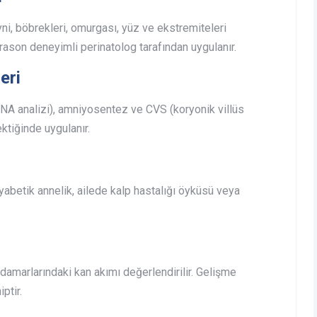
yni, böbrekleri, omurgası, yüz ve ekstremiteleri
ltrason deneyimli perinatolog tarafından uygulanır.
eri
DNA analizi), amniyosentez ve CVS (koryonik villüs
ktiğinde uygulanır.
diyabetik annelik, ailede kalp hastalığı öyküsü veya
amarlarındaki kan akımı değerlendirilir. Gelişme
ptir.