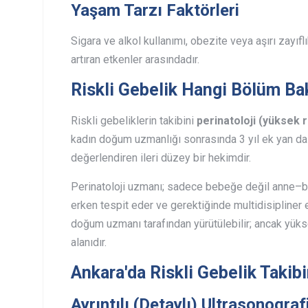
Yaşam Tarzı Faktörleri
Sigara ve alkol kullanımı, obezite veya aşırı zayı
artıran etkenler arasındadır.
Riskli Gebelik Hangi Bölüm Ba
Riskli gebeliklerin takibini
perinatoloji (yüksek r
kadın doğum uzmanlığı sonrasında 3 yıl ek yan dal
değerlendiren ileri düzey bir hekimdir.
Perinatoloji uzmanı; sadece bebeğe değil anne–beb
erken tespit eder ve gerektiğinde multidisipliner e
doğum uzmanı tarafından yürütülebilir; ancak yükse
alanıdır.
Ankara'da Riskli Gebelik Taki
Ayrıntılı (Detaylı) Ultrasonograf